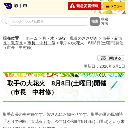
メニュー
緊急災害情報
検索
方法
現在位置
ホーム
>
月・木・SAY 職員のささやき
>
市長・副市
長・教育長
>
市長 中村 修
> 取手の大花火 8月8日(土曜日)開催
（市長 中村修）
更新日：2026年6月1日
取手の大花火 8月8日(土曜日)開催
（市長 中村修）
取手市長の中村修です。皆さんにお知らせです。取手の夏の風物詩
「とりで利根川大花火」を、今年は令和8年8月8日(土曜日)という末