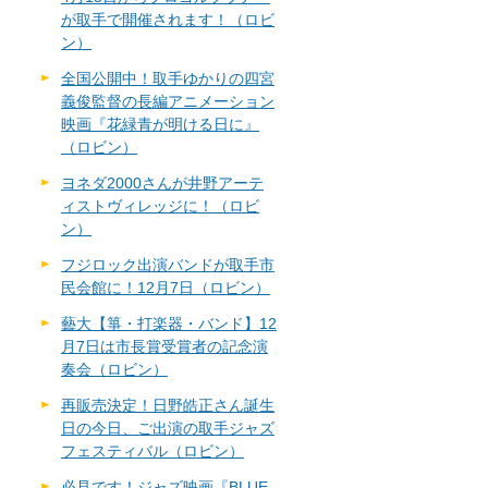
が取手で開催されます！（ロビ
ン）
全国公開中！取手ゆかりの四宮
義俊監督の長編アニメーション
映画『花緑青が明ける日に』
（ロビン）
ヨネダ2000さんが井野アーテ
ィストヴィレッジに！（ロビ
ン）
フジロック出演バンドが取手市
民会館に！12月7日（ロビン）
藝大【箏・打楽器・バンド】12
月7日は市長賞受賞者の記念演
奏会（ロビン）
再販売決定！日野皓正さん誕生
日の今日、ご出演の取手ジャズ
フェスティバル（ロビン）
必見です！ジャズ映画『BLUE