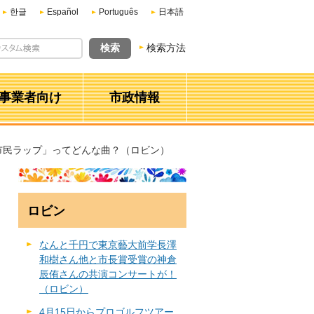
한글
Español
Português
日本語
検索方法
事業者向け
市政情報
市民ラップ」ってどんな曲？（ロビン）
ロビン
なんと千円で東京藝大前学長澤
和樹さん他と市長賞受賞の神倉
辰侑さんの共演コンサートが！
（ロビン）
4月15日からプロゴルフツアー