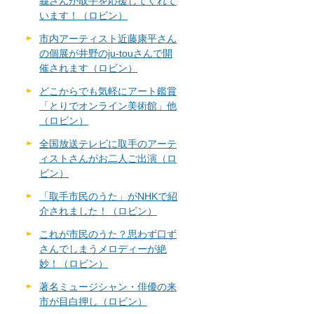
義さんが取手を応援してくれて
います！（ロビン）
市内アーティスト近藤康平さん
の個展が井野のju-touさんで開
催されます（ロビン）
どこからでも気軽にアート鑑賞
「とりでオンライン美術館」他
（ロビン）
全国放送テレビに取手のアーテ
ィストさんがお二人ご出演（ロ
ビン）
「取手市民のうた」がNHKで紹
介されました！（ロビン）
これが市民のうた？思わず口ず
さんでしまうメロディーが絶
妙！（ロビン）
著名ミュージシャン・俳優の来
市が目白押し（ロビン）