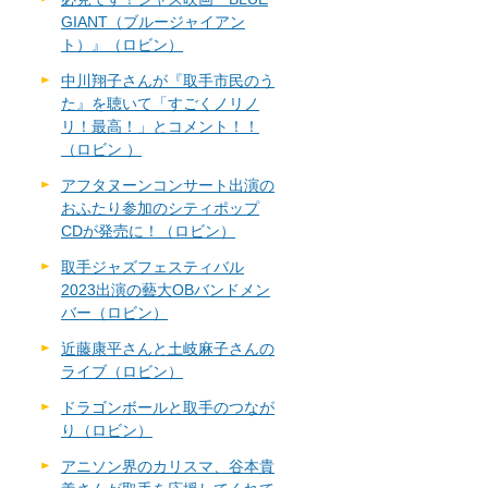
GIANT（ブルージャイアン
ト）』（ロビン）
中川翔子さんが『取手市民のう
た』を聴いて「すごくノリノ
リ！最高！」とコメント！！
（ロビン ）
アフタヌーンコンサート出演の
おふたり参加のシティポップ
CDが発売に！（ロビン）
取手ジャズフェスティバル
2023出演の藝大OBバンドメン
バー（ロビン）
近藤康平さんと土岐麻子さんの
ライブ（ロビン）
ドラゴンボールと取手のつなが
り（ロビン）
アニソン界のカリスマ、谷本貴