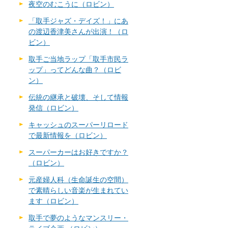
夜空のむこうに（ロビン）
「取手ジャズ・デイズ！」にあ
の渡辺香津美さんが出演！（ロ
ビン）
取手ご当地ラップ「取手市民ラ
ップ」ってどんな曲？（ロビ
ン）
伝統の継承と破壊、そして情報
発信（ロビン）
キャッシュのスーパーリロード
で最新情報を（ロビン）
スーパーカーはお好きですか？
（ロビン）
元産婦人科（生命誕生の空間）
で素晴らしい音楽が生まれてい
ます（ロビン）
取手で夢のようなマンスリー・