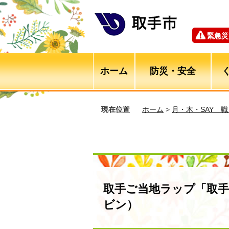
緊急災
ホーム
防災・安全
現在位置
ホーム
>
月・木・SAY 
取手ご当地ラップ「取
ビン）