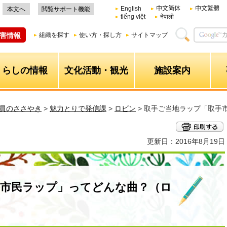
English
中文简体
中文繁體
本文へ
閲覧サポート機能
tiếng việt
नेपाली
害情報
組織を探す
使い方・探し方
サイトマップ
くらしの情報
文化活動・観光
施設案内
職員のささやき
>
魅力とりで発信課
>
ロビン
> 取手ご当地ラップ「取手
更新日：2016年8月19日
手市民ラップ」ってどんな曲？（ロ