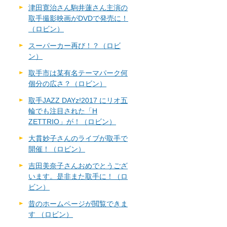
津田寛治さん駒井蓮さん主演の
取手撮影映画がDVDで発売に！
（ロビン）
スーパーカー再び！？（ロビ
ン）
取手市は某有名テーマパーク何
個分の広さ？（ロビン）
取手JAZZ DAYz!2017 にリオ五
輪でも注目された「H
ZETTRIO」が！（ロビン）
大貫妙子さんのライブが取手で
開催！（ロビン）
吉田美奈子さんおめでとうござ
います。是非また取手に！（ロ
ビン）
昔のホームページが閲覧できま
す （ロビン）