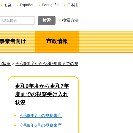
한글
Español
Português
日本語
検索方法
事業者向け
市政情報
れ状況
>
令和6年度から令和7年度までの視
令和6年度から令和7年
度までの視察受け入れ
状況
令和8年7月の視察来庁
令和8年6月の視察来庁