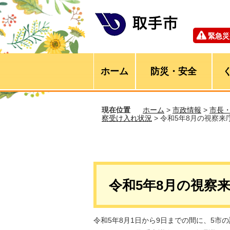
緊急災
ホーム
防災・安全
現在位置
ホーム
>
市政情報
>
市長
察受け入れ状況
> 令和5年8月の視察来
令和5年8月の視察
令和5年8月1日から9日までの間に、5市