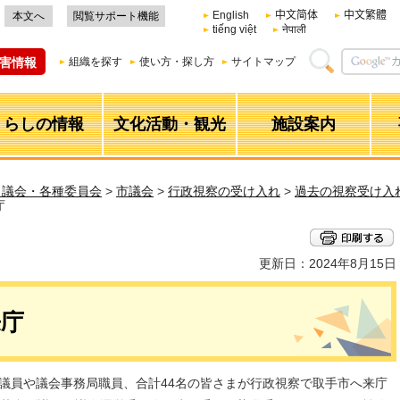
English
中文简体
中文繁體
本文へ
閲覧サポート機能
tiếng việt
नेपाली
害情報
組織を探す
使い方・探し方
サイトマップ
くらしの情報
文化活動・観光
施設案内
・議会・各種委員会
>
市議会
>
行政視察の受け入れ
>
過去の視察受け入
庁
更新日：2024年8月15日
来庁
の議員や議会事務局職員、合計44名の皆さまが行政視察で取手市へ来庁