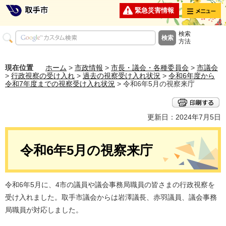
メニュー
緊急災害情報
検索
方法
現在位置
ホーム
>
市政情報
>
市長・議会・各種委員会
>
市議会
>
行政視察の受け入れ
>
過去の視察受け入れ状況
>
令和6年度から
令和7年度までの視察受け入れ状況
> 令和6年5月の視察来庁
更新日：2024年7月5日
令和6年5月の視察来庁
令和6年5月に、4市の議員や議会事務局職員の皆さまの行政視察を
受け入れました。取手市議会からは岩澤議長、赤羽議員、議会事務
局職員が対応しました。