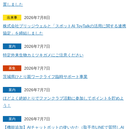
置しました
2026年7月8日
出来事
株式会社ブリッジウェルと「スポットAI ToyTalkの活用に関する連携
協定」を締結しました
2026年7月7日
案内
特定外来生物カミツキガメにご注意ください
2026年7月7日
募集
茨城県ひとり親ワークライフ臨時サポート事業
2026年7月7日
案内
ほどよく絶妙とりでファンクラブ活動に参加してポイントを貯めよ
う！
2026年7月7日
案内
【機能追加】AIチャットボットの使いかた（取手市LINEで質問しAI