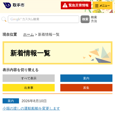
メニュー
緊急災害情報
検索
方法
現在位置
ホーム
> 新着情報一覧
新着情報一覧
表示内容を切り替える
すべて表示
案内
出来事
募集
2026年8月10日
案内
小堀の渡しの運航船舶を変更します