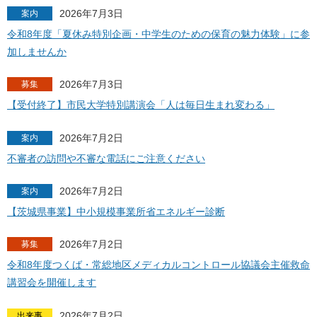
2026年7月3日
案内
令和8年度「夏休み特別企画・中学生のための保育の魅力体験」に参
加しませんか
2026年7月3日
募集
【受付終了】市民大学特別講演会「人は毎日生まれ変わる」
2026年7月2日
案内
不審者の訪問や不審な電話にご注意ください
2026年7月2日
案内
【茨城県事業】中小規模事業所省エネルギー診断
2026年7月2日
募集
令和8年度つくば・常総地区メディカルコントロール協議会主催救命
講習会を開催します
2026年7月2日
出来事